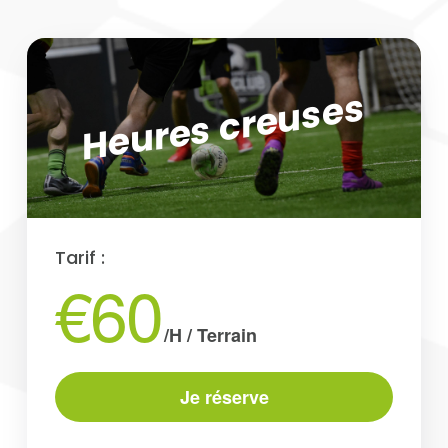
Heures creuses
Tarif :
€60
/H / Terrain
Je réserve