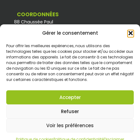
COORDONNÉES
88 Chaussée Paul
Houtart
7110 Houdeng Goegnies
Gérer le consentement
064 33 05 55
Pour offrir les meilleures expériences, nous utilisons des
0460 97 70 44
technologies telles que les cookies pour stocker et/ou accéder aux
WhatsApp
informations des appareils. Le fait de consentir à ces technologies
info@footclub.be
nous permettra de traiter des données telles que le comportement
de navigation ou les ID uniques sur ce site. Le fait de ne pas
consentir ou de retirer son consentement peut avoir un effet négatif
sur certaines caractéristiques et fonctions.
Copyright © 2026
Disclaimer
Politique de cookies
Accepter
Refuser
Voir les préférences
Politique de cookies
Politique de confidentialité
Disclaimer